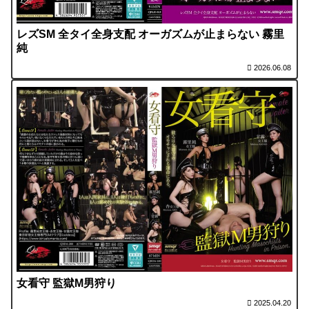
レズSM 全タイ全身支配 オーガズムが止まらない 霧里
純
2026.06.08
女看守 監獄M男狩り
2025.04.20