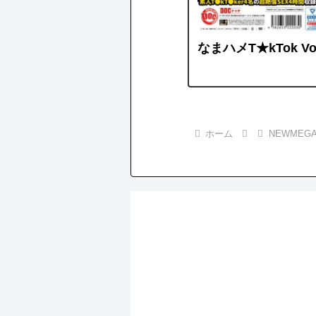
なまハメT★kTok Vol
ホーム
NEWMEGA